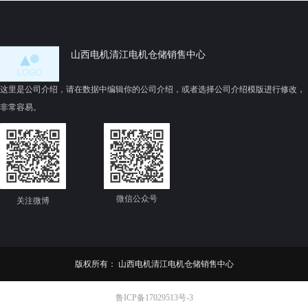
Y250M-6-H-37 37 采用Y2零部件，ZY渔检，RAL5010漆，
双填料函
Y160L-6-W-11 11 V1，IP54/F级，非轴伸端闷盖，铸铁出线
山西电机清江电机仓储销售中心
盒，耐高温200度润滑油，标准轴
这里是公司介绍，请在数据中编辑你的公司介绍，或者选择公司介绍模版进行修改，
非常容易。
微信公众号
关注微博
版权所有：
山西电机清江电机仓储销售中心
鲁ICP备17029513号-3