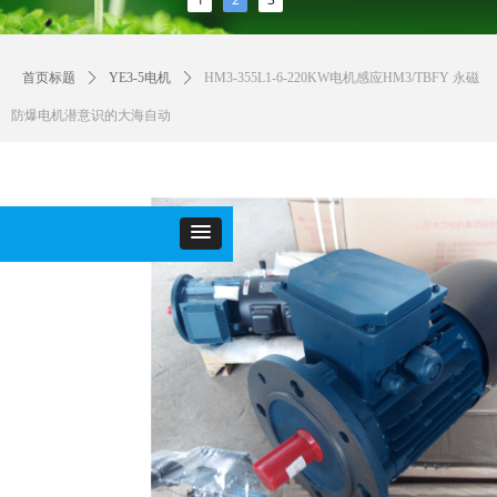
首页标题
ꄲ
YE3-5电机
ꄲ
HM3-355L1-6-220KW电机感应HM3/TBFY 永磁
防爆电机潜意识的大海自动