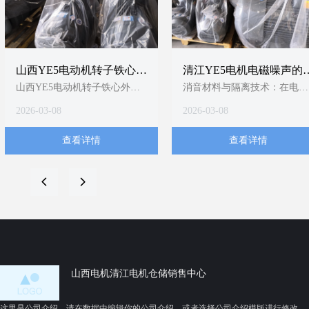
山西YE5电动机转子铁心外
清江YE5电机电磁噪声的
圆精加工技术要求
制分析
山西YE5电动机转子铁心外圆
消音材料与隔离技术：在电机
精加工，应以T/CEEIA 520-
内部或外部加装隔音垫、消音
2026-03-08
2026-03-08
2021为顶层依据，严格执行同
罩等吸隔声组件，阻断噪声传
轴度≤0.5mm、粗糙度
播路径1；YE5电机明确提
查看详情
查看详情
≤3.2μm、尺寸公差±0.05mm三
及“使用消音材料”以吸收或隔
大硬指标，并强制采用圆盘车
离噪音1。
刀+定位轴套工艺组合。当前缺
变频工况适配：当YE5电机配
넳
넲
乏山西本地细化规程，建议企
用变频器时，可通过调整载波
业结合《中小型异步电动机零
频率（如将默认5kHz调至
部件标准-铸铝转子铁心技术要
9kHz）显著降低“吱吱”高频电
求》1和专利技术（如防热变形
磁噪声8；该方法对办公、医
分阶段磨削3、智能温控主轴
等静音敏感场景尤为关键4。
14）制定内控作业指导书。待
山西电机清江电机仓储销售中心
验证点：山西电机制造有限公
司新申请的低压铸造模具专利
这里是公司介绍，请在数据中编辑你的公司介绍，或者选择公司介绍模版进行修改，