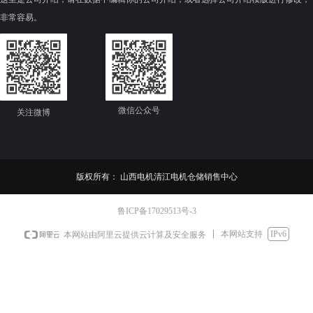
是否配套更新了外圆精加工参
非常容易。
数
微信公众号
关注微博
版权所有：
山西电机清江电机仓储销售中心
鲁ICP备17029513号-3
本网站支持
IPv6
本网站由阿里云提供云计算及安全服务