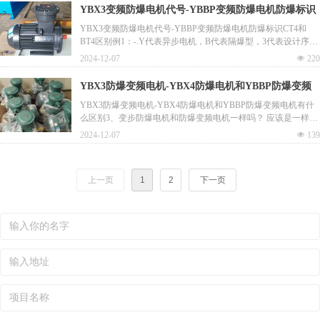
第2部分:由隔爆外壳d保护的设备》3。
YBX3变频防爆电机代号-YBBP变频防爆电机防爆标识
应用范围
环保：符合环保要求，适用于多种工业环境。
CT4和BT4区别
YBX3变频防爆电机代号-YBBP变频防爆电机防爆标识CT4和
YBX5高原电动机广泛应用于多个工业领域，包括但不限于：
YBX5系列电机的应用场景
BT4区别例1：-.Y代表异步电机，B代表隔爆型，3代表设计序
YBX5系列电机因其出色的性能，被广泛应用于多个行业，包括
号，即为机座号（以中心高表示），S为短机座（M为中机座，
电站：提供稳定的电力输出。
但不限于石油化工、煤矿、矿山、港口、电厂和机械工业等。这
2024-12-07
넶
220
L是长框），W是户外。模型中代码的含义：Y-代表“异步”异步
冶金：支持矿石加工和其他冶金过程。
些电机主要用于驱动各种通用机械，如风机、压缩机、结水泵、
电动机； B-代表“防爆”，YB代表隔爆异步电动机； A-代表增安
煤矿：在采矿作业中发挥重要作用。
破碎机、卷扬机、离心机、切削机床和运输机械等，是理想的动
YBX3防爆变频电机-YBX4防爆电机和YBBP防爆变频
型防爆，YA代表增安型异步电动机，YA、YB属于“防爆”型电
机械：驱动各种机械设备。
力设备3。
电机有什么区别
YBX3防爆变频电机-YBX4防爆电机和YBBP防爆变频电机有什
石油和化工：在石油开采和化学品生产中不可或缺。
么区别3、变步防爆电机和防爆变频电机一样吗？ 应该是一样
船舶和交通：为船舶推进和交通运输提供动力。
具体应用实例
的，都是具有防爆和变频特性的电机。不同的厂家有不同的叫
水利和水泥：支持水力发电和水泥生产。
2024-12-07
넶
139
法，都可以满足变频防爆的需要。上虞东兴专业生产减速电机，
造纸和环保：在纸浆制造和环境保护项目中发挥作用1。
电机高压防爆电机
上一页
1
2
下一页