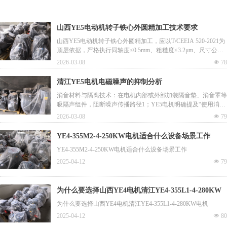
山西YE5电动机转子铁心外圆精加工技术要求
山西YE5电动机转子铁心外圆精加工，应以T/CEEIA 520-2021为
顶层依据，严格执行同轴度≤0.5mm、粗糙度≤3.2μm、尺寸公差
±0.05mm三大硬指标，并强制采用圆盘车刀+定位轴套工艺组
2026-03-08
넶
78
合。当前缺乏山西本地细化规程，建议企业结合《中小型异步电
动机零部件标准-铸铝转子铁心技术要求》1和专利技术（如防热
清江YE5电机电磁噪声的抑制分析
变形分阶段磨削3、智能温控主轴14）制定内控作业指导书。待
消音材料与隔离技术：在电机内部或外部加装隔音垫、消音罩等
验证点：山西电机制造有限公司新申请的低压铸造模具专利是否
吸隔声组件，阻断噪声传播路径1；YE5电机明确提及“使用消音
配套更新了外圆精加工参数
材料”以吸收或隔离噪音1。
2026-03-08
넶
79
变频工况适配：当YE5电机配用变频器时，可通过调整载波频率
（如将默认5kHz调至9kHz）显著降低“吱吱”高频电磁噪声8；该
YE4-355M2-4-250KW电机适合什么设备场景工作
方法对办公、医疗等静音敏感场景尤为关键4。
YE4-355M2-4-250KW电机适合什么设备场景工作
2025-04-12
넶
79
为什么要选择山西YE4电机清江YE4-355L1-4-280KW
电机
为什么要选择山西YE4电机清江YE4-355L1-4-280KW电机
2025-04-12
넶
80