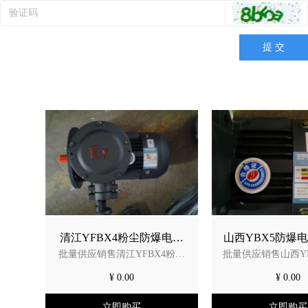
提 交
清江YFBX4粉尘防爆电机
山西YBX5防爆
批量供应销售清江YFBX4粉尘
批量供应销售山西Y
销售山西YBBP变频粉尘防
江YBX5一级能
防爆电机销售山西YBBP变频粉
机销售清江YBX5
爆电机防爆等级不同应用
以互换替代国标
¥ 0.00
¥ 0.00
尘防爆电机防爆等级不同应用
机可以互换替代国
场景不同
场景不同若你的使用场景是粮
选型看场景：若用
立即购买
立即购买