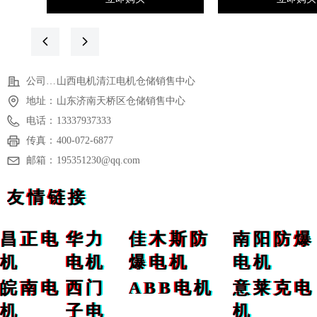
食厂粉碎工段、制药车间混合
煤矿、焦化厂设备
工序、金属抛光除尘系统等存
考虑山西六安江淮
在大量悬浮可燃粉尘的20/21区
制造——响应快、
넳
넲
环境，必须选用YFBX4类tD型
短、政策适配强10
电机——因其通过IP65+表面温
功率（≥200kW）
公司名称：
山西电机清江电机仓储销售中心
度≤135°C双重机制阻断粉尘引
驱动方案，清江YB
燃路径147；
14。
地址：
山东济南天桥区仓储销售中心
若现场同时存在可燃气体泄漏
验证要点：采购时
电话：
13337937333
风险（如溶剂挥发、沼气逸
爆标志（如ExdIIBT
传真：
400-072-6877
散），且需宽频调速，则
防护等级（IP55为
邮箱：
195351230@qq.com
YBBP（ExdIIBT4）更合适，
绝缘及第三方节能
但需额外评估粉尘堆积对散热
721。
友情链接
与表面温度的影响35
昌正电
华力
佳木斯防
南阳防爆
机
电机
爆电机
电机
皖南电
西门
ABB电机
意莱克电
机
子电
机