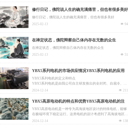
修行日记，佛陀说人生的确充满痛苦，但也有很多美好
修行日记，佛陀说人生的确充满痛苦，但也有很多美好
2025-02-13
넶
94
在禅定状态，佛陀辩察自己体内存在无数的众生
在禅定状态，佛陀辩察自己体内存在无数的众生
2025-02-13
넶
51
YBX5系列电机的市场供应情况YBX5系列电机的应用
场景
YBX5系列电机的定义和特点
YBX5系列电机是由我公司自主研发推出的全封闭、自扇冷、鼠
笼式超超高效率隔爆型三相异步电动机。这一系列的电机不仅效
2024-12-14
넶
211
率高，而且具有优良的性能和安全性，振动和噪声都比同类产品
低，符合环保要求，处于国内领先、国际先进水平3。
YBX5高原电动机的特点和优势YBX5高原电动机的注
意事项
YBX5高原电动机是一种专为高海拔地区设计的特殊电机，能够
主要特点
在极端环境下稳定运行。这类电机的设计考虑到了高海拔地区的
高效率：效率指标达到GB18613-2020《中小型三相异步电动机
低气压和低温特点，确保其在这些条件下仍能保持良好的性能和
能效限定值及能效等级》中的最高能效等级1级3。
2024-12-14
넶
138
安全性。
安全可靠：具有优良的防爆性能，符合GB3836.2《爆炸性环境