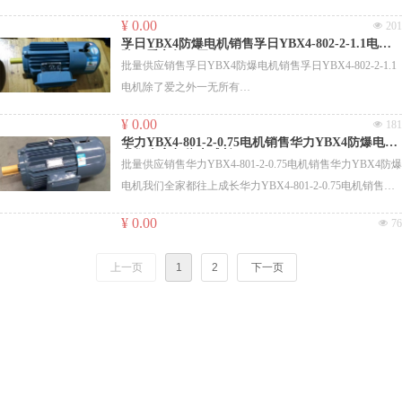
YBX4电机孩子离开后他会变好
¥ 0.00
넶
201
孚日YBX4防爆电机销售孚日YBX4-802-2-1.1电机
好
除了爱之外一无所有
批量供应销售孚日YBX4防爆电机销售孚日YBX4-802-2-1.1
电机除了爱之外一无所有
Y250M-2-55 55 400V/50HZ，轴伸加长40mm,IP54/F级，带
PTC测温装置，船用大小盖。
¥ 0.00
넶
181
Y2-160M1-2-11 11 轴头丝M10*30，左侧出线
YD250M-12/6-15/24 24 只生产有绕组定子
华力YBX4-801-2-0.75电机销售华力YBX4防爆电机
Y2-160M1-2-11 11 轴头丝M10*30，右侧出线
我们全家都往上成长
Y280S-2-75 75 B5，特制加长轴，端面跳动在20丝以内
批量供应销售华力YBX4-801-2-0.75电机销售华力YBX4防爆
Y2-160M1-2-11 11 B5，轴头丝M10*30
Y315S-6-TH-75 75 IP55/F级
电机我们全家都往上成长华力YBX4-801-2-0.75电机销售华
Y2-160M2-2-15 15 轴头丝M10*30
YVP355L2-6-280 280 IP55/F级，带PT100热敏电阻，带风
力YBX4防爆电机我们全家都往上成长
A3H6324-0.37 0.37 B35大法兰，380V/440V，50HZ/60HZ，
¥ 0.00
넶
76
机，不带编码器,3-50HZ。
F级，CCS船检。重点确保！
YVP355M2-6-185 185 IP55/F级，带PT100热敏电阻，带风
Y2-132M-4-7.5 7.5
上一页
1
2
下一页
机，不带编码器3-50HZ。
YD112M-6/4-2.2/2.8 2.8 B5