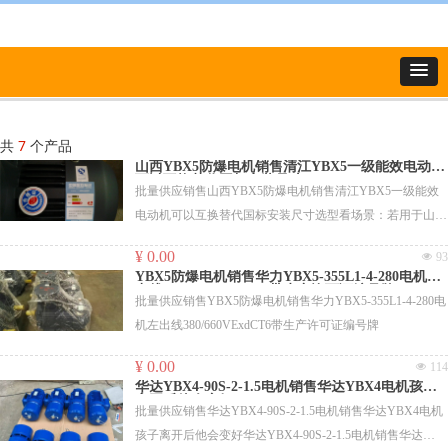
共
7
个产品
山西YBX5防爆电机销售清江YBX5一级能效电动机
可以互换替代国标安装尺寸
批量供应销售山西YBX5防爆电机销售清江YBX5一级能效
电动机可以互换替代国标安装尺寸选型看场景：若用于山西
本地煤矿、焦化厂设备更新，优先考虑山西六安江淮或山西
¥ 0.00
넶
93
电机制造——响应快、服务半径短、政策适配强1026；若需
YBX5防爆电机销售华力YBX5-355L1-4-280电机左
大功率（≥200kW）或定制化低压驱动方案，清江YBX5更
出线380/660VExdCT6带生产许可证编号牌
批量供应销售YBX5防爆电机销售华力YBX5-355L1-4-280电
成熟14。
机左出线380/660VExdCT6带生产许可证编号牌
验证要点：采购时务必核对防爆标志（如ExdIIBT4Gb）、
IP防护等级（IP55为标配）、F级绝缘及第三方节能认证证
¥ 0.00
넶
114
书721。
华达YBX4-90S-2-1.5电机销售华达YBX4电机孩子
离开后他会变好
批量供应销售华达YBX4-90S-2-1.5电机销售华达YBX4电机
孩子离开后他会变好华达YBX4-90S-2-1.5电机销售华达