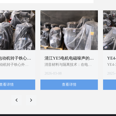
5电动机转子铁心外
清江YE5电机电磁噪声的抑
YE4
技术要求
制分析
适合
电动机转子铁心外圆
消音材料与隔离技术：在电机
YE4
/CEEIA 520-
内部或外部加装隔音垫、消音
什么
2026-03-08
2025-
顶层依据，严格执行同
罩等吸隔声组件，阻断噪声传
mm、粗糙度
播路径1；YE5电机明确提
查看详情
查看详情
尺寸公差±0.05mm三
及“使用消音材料”以吸收或隔
并强制采用圆盘车
离噪音1。
套工艺组合。当前缺
变频工况适配：当YE5电机配
넳
넲
细化规程，建议企
用变频器时，可通过调整载波
小型异步电动机零
频率（如将默认5kHz调至
铸铝转子铁心技术要
9kHz）显著降低“吱吱”高频电