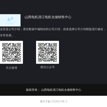
利技术（如防热变形
磁噪声8；该方法对办公、医疗
3、智能温控主轴
等静音敏感场景尤为关键4。
内控作业指导书。待
山西电机清江电机仓储销售中心
西电机制造有限公
低压铸造模具专利
这里是公司介绍，请在数据中编辑你的公司介绍，或者选择公司介绍模版进行修改，
新了外圆精加工参
非常容易。
微信公众号
关注微博
版权所有：
山西电机清江电机仓储销售中心
鲁ICP备17029513号-3