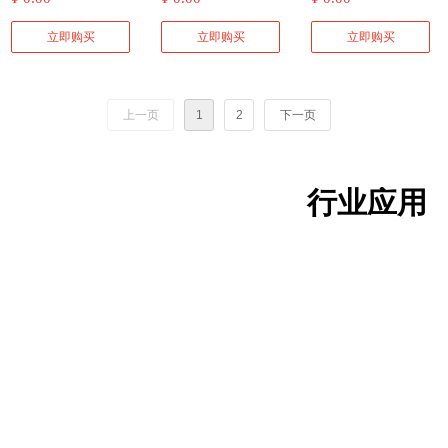
HM3电机外在世界
HM3/TBFY 永磁防
频刹车电机人生的
函）
制加长轴，端面跳动
V，50HZ/60HZ，F
售痛苦HM3电机外在
HM3/TBFY 永磁防爆
VPEJ变频刹车电机人
Y250M-6-H-37 37 采用
在20丝以内
级，CCS船检。重点确
呼吸的大海
爆电机潜意识的大
顶级智慧
世界呼吸的大海
电机潜意识的大海自
生的顶级智慧HM3-35
立即购买
立即购买
立即购买
Y2零部件，ZY渔检，
Y315S-6-TH-75 75 IP5
保！
动
5L2-6-250电动机HM3
海自动
RAL5010漆，双填料
5/F级
Y2-132M-4-7.5 7.5
VPEJ变频刹车电机人
函
YVP355L2-6-280 280 I
YD112M-6/4-2.2/2.8 2.
生的顶级智慧
Y160L-6-W-11 11 V1，
P55/F级，带PT100热
8 B5
上一页
1
2
下一页
IP54/F级，非轴伸端闷
敏电阻，带风机，不
盖，铸铁出线盒，耐
带编码器,3-50HZ。
高温200度润滑油，标
YVP355M2-6-185 185
准轴
IP55/F级，带PT100热
行业应用
敏电阻，带风机，不
带编码器3-50HZ。