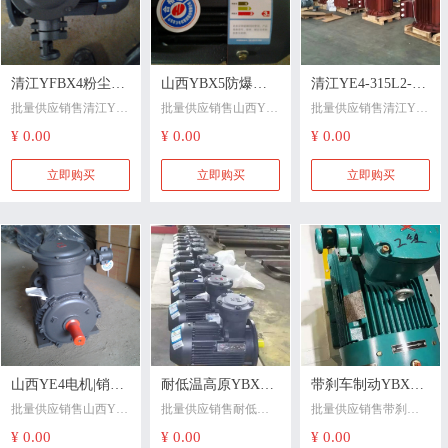
清江YFBX4粉尘防
山西YBX5防爆电
清江YE4-315L2-4-
批量供应销售清江YF
批量供应销售山西YB
批量供应销售清江YE4
爆电机销售山西
机销售清江YBX5
200电机@销售山西
BX4粉尘防爆电机销售
X5防爆电机销售清江
-315L2-4-200电机@销
¥ 0.00
¥ 0.00
¥ 0.00
YBBP变频粉尘防
一级能效电动机可
YE4电机货期一个
山西YBBP变频粉尘防
YBX5一级能效电动机
售山西YE4电机货期一
爆电机防爆等级不
以互换替代国标安
周重合同守信用
爆电机防爆等级不同
可以互换替代国标安
个周重合同守信用清
立即购买
立即购买
立即购买
应用场景不同若你的
装尺寸选型看场景：
江YE4-315L2-4-200电
同应用场景不同
装尺寸
使用场景是粮食厂粉
若用于山西本地煤
机@销售山西YE4电机
碎工段、制药车间混
矿、焦化厂设备更
货期一个周重合同守
合工序、金属抛光除
新，优先考虑山西六
信用
尘系统等存在大量悬
安江淮或山西电机制
浮可燃粉尘的20/21区
造——响应快、服务
环境，必须选用YFBX
半径短、政策适配强1
4类tD型电机——因其
026；若需大功率（≥2
通过IP65+表面温度≤1
00kW）或定制化低压
35°C双重机制阻断粉
驱动方案，清江YBX5
山西YE4电机|销售
耐低温高原YBX5
带刹车制动YBX5
尘引燃路径147；
更成熟14。
若现场同时存在可燃
验证要点：采购时务
批量供应销售山西YE4
批量供应销售耐低温
批量供应销售带刹车
清江YE4-355M1-4-
防爆电机销售孚日
防爆电机销售山西
气体泄漏风险（如溶
必核对防爆标志（如E
电机|销售清江YE4-355
高原YBX5防爆电机销
制动YBX5电机销售山
¥ 0.00
¥ 0.00
¥ 0.00
220KW电机合作无
YBX5-315L2-4-200
YBX5-355M1-4-220
剂挥发、沼气逸
xdIIBT4Gb）、IP防护