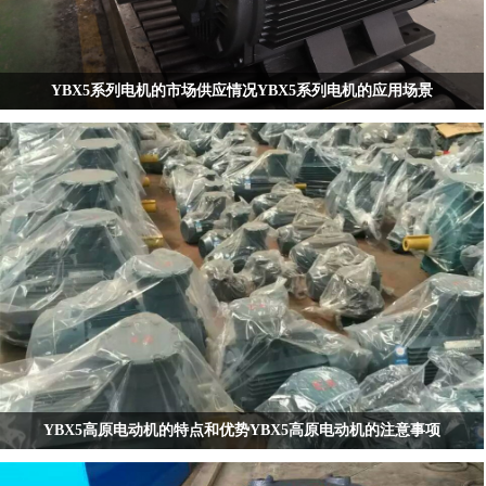
YBX5系列电机的市场供应情况YBX5系列电机的应用场景
YBX5系列电机的定义和特点
YBX5系列电机是由我公司自主研发推出的全封闭、自扇冷、鼠笼式超超高效率隔
爆型三相异步电动机。这一系列的电机不仅效率高，而且具有优良的性能和安全
性，振动和噪声都比同类产品低，符合环保要求，处于国内领先、国际先进水平
3。
主要特点
高效率：效率指标达到GB18613-2020《中小型三相异步电动机能效限定值及能效
等级》中的最高能效等级1级3。
安全可靠：具有优良的防爆性能，符合GB3836.2《爆炸性环境第2部分:由隔爆外
壳d保护的设备》3。
环保：符合环保要求，适用于多种工业环境。
YBX5高原电动机的特点和优势YBX5高原电动机的注意事项
YBX5系列电机的应用场景
YBX5系列电机因其出色的性能，被广泛应用于多个行业，包括但不限于石油化
YBX5高原电动机是一种专为高海拔地区设计的特殊电机，能够在极端环境下稳定