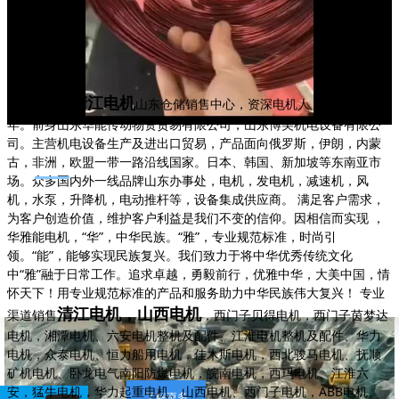
山西电机清江电机
山东仓储销售中心，资深电机人，从业四十
年。前身山东华能传动物资贸易有限公司，山东博美机电设备有限公
司。主营机电设备生产及进出口贸易，产品面向俄罗斯，伊朗，内蒙
古，非洲，欧盟一带一路沿线国家。日本、韩国、新加坡等东南亚市
场。众多国内外一线品牌山东办事处，电机，发电机，减速机，风
机，水泵，升降机，电动推杆等，设备集成供应商。 满足客户需求，
为客户创造价值，维护客户利益是我们不变的信仰。因相信而实现 ，
华雅能电机，“华”，中华民族。“雅”，专业规范标准，时尚引
领。“能”，能够实现民族复兴。我们致力于将中华优秀传统文化
中“雅”融于日常工作。追求卓越，勇毅前行，优雅中华，大美中国，情
怀天下！用专业规范标准的产品和服务助力中华民族伟大复兴！ 专业
清江电机，山西电机
渠道销售
，西门子贝得电机，西门子茵梦达
电机，湘潭电机、六安电机整机及配件、江淮电机整机及配件、华力
电机，众泰电机、恒力船用电机，佳木斯电机，西北骏马电机、抚顺
矿机电机、卧龙电气南阳防爆电机，皖南电机，西玛电机、江淮六
安，猛牛电机，华力起重电机、山西电机、西门子电机，ABB电机、
了解更多