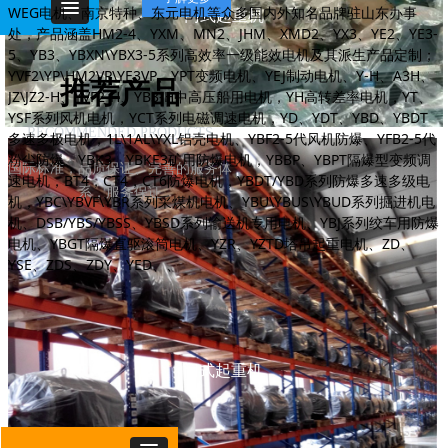
WEG电机、南京特种、东元电机等众多国内外知名品牌驻山东办事
门式起重机
处，产品涵盖HM2-4、YXM、MN2、JHM、XMD2、YX3、YE2、YE3-
5、YB3、YBXN\YBX3-5系列高效率一级能效电机及其派生产品定制；
YVF2\YP\HM2VP\YE3VP、YPT变频电机、YEJ制动电机、Y-H、A3H、
推荐产品
JZ\JZ2-H、YVF2-H、YB3-H中高压船用电机，YH高转差率电机，YT、
YSF系列风机电机，YCT系列电磁调速电机，YD、YDT、YBD、YBDT
RECOMMENDED PRODUCTS
多速多极电机，1L\1AL\YXL铝壳电机、YBF2-5代风机防爆、YFB2-5代
粉尘防爆、YBK3、YBKE3矿用防爆电机，YBBP、YBPT隔爆型变频调
国际标准，品质保证、完善的服务体
速电机，BT4，CT4，CT6防爆电机，YBDT/YBD系列防爆多速多级电
系，服务保证
机，YBC\YBVF\YBR系列采煤机电机、YBU\YBUS\YBUD系列掘进机电
机、DSB/YBS/YBSS、YBSD系列输送机专用电机、YBJ系列绞车用防爆
电机、YBGT隔爆直驱滚筒电机、YZR、YZTD塔吊起重电机、ZD、
YSE、ZDS、ZDY、YED、、
门式起重机