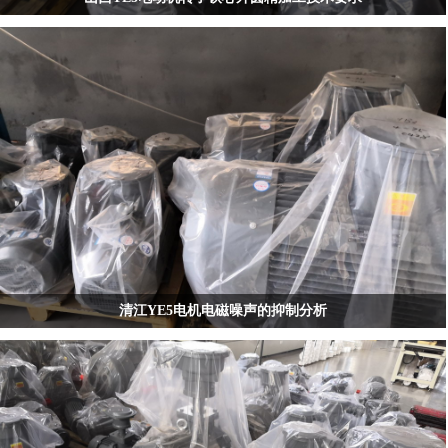
山西YE5电动机转子铁心外圆精加工，应以T/CEEIA 520-2021为顶层依据，严格执
行同轴度≤0.5mm、粗糙度≤3.2μm、尺寸公差±0.05mm三大硬指标，并强制采用圆
盘车刀+定位轴套工艺组合。当前缺乏山西本地细化规程，建议企业结合《中小型
异步电动机零部件标准-铸铝转子铁心技术要求》1和专利技术（如防热变形分阶段
磨削3、智能温控主轴14）制定内控作业指导书。待验证点：山西电机制造有限公
司新申请的低压铸造模具专利是否配套更新了外圆精加工参数
清江YE5电机电磁噪声的抑制分析
消音材料与隔离技术：在电机内部或外部加装隔音垫、消音罩等吸隔声组件，阻
断噪声传播路径1；YE5电机明确提及“使用消音材料”以吸收或隔离噪音1。
变频工况适配：当YE5电机配用变频器时，可通过调整载波频率（如将默认5kHz
调至9kHz）显著降低“吱吱”高频电磁噪声8；该方法对办公、医疗等静音敏感场景
尤为关键4。