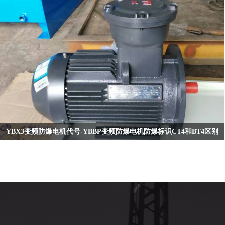
工、煤矿、矿山、港口、电厂和机械工业等。这些电机主要用于驱动各种通用机
运行。这类电机的设计考虑到了高海拔地区的低气压和低温特点，确保其在这些
械，如风机、压缩机、结水泵、破碎机、卷扬机、离心机、切削机床和运输机械
条件下仍能保持良好的性能和安全性。
等，是理想的动力设备3。
应用范围
具体应用实例
YBX5高原电动机广泛应用于多个工业领域，包括但不限于：
电站：提供稳定的电力输出。
冶金：支持矿石加工和其他冶金过程。
煤矿：在采矿作业中发挥重要作用。
机械：驱动各种机械设备。
石油和化工：在石油开采和化学品生产中不可或缺。
YBX3变频防爆电机代号-YBBP变频防爆电机防爆标识CT4和BT4区别
船舶和交通：为船舶推进和交通运输提供动力。
水利和水泥：支持水力发电和水泥生产。
YBX3变频防爆电机代号-YBBP变频防爆电机防爆标识CT4和BT4区别例1：-.Y代
造纸和环保：在纸浆制造和环境保护项目中发挥作用1。
表异步电机，B代表隔爆型，3代表设计序号，即为机座号（以中心高表示），S为
短机座（M为中机座， L是长框），W是户外。模型中代码的含义：Y-代表“异
步”异步电动机； B-代表“防爆”，YB代表隔爆异步电动机； A-代表增安型防爆，
YA代表增安型异步电动机，YA、YB属于“防爆”型电