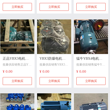
M1-4-220KW电机合作
售孚日YBX5-315L2-4-
西YBX5-355M1-4-220
散），且需宽频调
等级（IP55为标配）、
忧诚实守信
电机带三相四芯防
电机耐低温轴承润
无忧诚实守信山西YE4
200电机带三相四芯防
电机耐低温轴承润滑
立即购买
立即购买
立即购买
速，则YBBP（ExdIIB
F级绝缘及第三方节能
电机|销售清江YE4-355
水电缆伸出机座长3米
油进口轴承SKF轴承，
水电缆伸出机座长3
滑油进口轴承
T4）更合适，但需额
认证证书721。
M1-4-220KW电机合作
非轴伸端为闷盖(保留
米
外评估粉尘堆积对散
无忧诚实守信
风罩安装孔)。水蓝
热与表面温度的影响3
漆，挂式合格证。特
5
急！
IP54/F级，新水蓝漆、
N端轴涂防锈油，带出
厂试验报告
锥轴（带螺母和垫
片），IP54/F级，采用
正品YBX5电机销
YBX5防爆电机销
猛牛YBX4电机销
Y2零部件。带风机、
带编码器（SBH-1024-
批量供应销售正品YB
批量供应销售YBX5防
批量供应销售猛牛YB
售清江YBX5-
售华力YBX5-
售衡水猛牛YBX4-
2T-30-050-16用户提供
X5电机销售清江YBX5
爆电机销售华力YBX5
X4电机销售衡水猛牛
¥ 0.00
¥ 0.00
¥ 0.00
355M2-4-250防爆
355L1-4-280电机左
90L-2-2.2电机回家
已到），开编码器检
-355M2-4-250防爆电机
-355L1-4-280电机左出
YBX4-90L-2-2.2电机
修窗口。新水蓝漆，
电机带风机不带编
出线
提高自己的修养
带风机不带编码器新
线380/660VExdCT6带
回家提高自己的修养
立即购买
立即购买
立即购买
带出厂试验报告。 R
水蓝漆带出厂试验报
生产许可证编号牌
猛牛YBX4电机销售衡
码器新水蓝漆带出
380/660VExdCT6带
83
告YE3112M-4-4 4 B
水猛牛YBX4-90L-2-2.
厂试验报告
生产许可证编号牌
IP23，新出技术通知
5，IP54/F级（F级按B
2电机回家提高自己的
不优化，铭牌打Y2-35
级考核，铭牌打B/F）
修养
5M1-4B-220
YE3132M-4-7.5 7.5 B
5，IP54/F级（F级按B