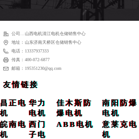
公司名称：
山西电机清江电机仓储销售中心
地址：
山东济南天桥区仓储销售中心
电话：
13337937333
传真：
400-072-6877
邮箱：
195351230@qq.com
友情链接
昌正电
华力
佳木斯防
南阳防爆
机
电机
爆电机
电机
皖南电
西门
ABB电机
意莱克电
机
子电
机