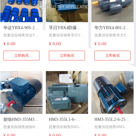
B35，挂式合格证。特
级考核，铭牌打B/F）
INDUSTRY APPLICATION
急！！！
YE3T100L1-4CD-2.2 2.
Y315SS-2-H-110 110 V
去掉风扇、风罩，带
2 IP55，耐低温轴承润
1
专用风机（风机防护
滑油。进口轴承。带
Y2-180L-4-22 22
华达YBX4-90S-2-
孚日YBX4防爆电
华力YBX4-801-2-
等级IP44），轴为普通
三相四芯防水电缆伸
Y160L-4-H-15 15 V1
带风扇轴
出机座长3米，安装孔
Y100L1-4-H-2.2 2.2
批量供应销售华达YB
批量供应销售孚日YB
批量供应销售华力YB
1.5电机销售华达
机销售孚日YBX4-
0.75电机销售华力
6-M12，出线孔按克莱
Y112M-2-H-4 4 V1
X4-90S-2-1.5电机销售
X4防爆电机销售孚日
X4-801-2-0.75电机销
¥ 0.00
¥ 0.00
¥ 0.00
YBX4电机孩子离
802-2-1.1电机除了
YBX4防爆电机我
特标准。 急！
Y112M-6-H-2.2 2.2
华达YBX4电机孩子离
YBX4-802-2-1.1电机除
售华力YBX4防爆电机
YE3100L2-4-3 3 左出
Y90S-6-H-0.75 0.75
开后他会变好
爱之外一无所有
们全家都往上成长
开后他会变好华达YB
了爱之外一无所有
我们全家都往上成长
立即购买
立即购买
立即购买
线
Y100L2-4-TH-3 3 中英
X4-90S-2-1.5电机销售
华力YBX4-801-2-0.75
文说明书
华达YBX4电机孩子离
Y2-160M1-2-11 11 轴
电机销售华力YBX4防
YEJ132M2-6-5.5 5.5
开后他会变好
头丝M10*30，左侧出
爆电机我们全家都往
YEJ100L2-4-3 3
线
上成长
Y112M-2-H-4 4 B35，
好
Y2-160M1-2-11 11 轴
渔检
头丝M10*30，右侧出
Y802-2-H-1.1 1.1 CZ，
Y250M-2-55 55 400V/5
线
SKF轴承
0HZ，轴伸加长40mm,I
Y2-160M1-2-11 11 B
Y100L-2-H-3 3 CLZ，
P54/F级，带PTC测温
5，轴头丝M10*30
加长轴，渔检。
装置，船用大小盖。
Y2-160M2-2-15 15 轴
烦恼HM3-355M3-6-
HM3-355L1-6-
HM3-355L2-6-250
Y90L-4-H-1.5 1.5 CZ，
YD250M-12/6-15/24 24
头丝M10*30
IP55，渔检，带铸铁出
只生产有绕组定子
A3H6324-0.37 0.37 B3
批量供应销售烦恼HM
批量供应销售HM3-35
批量供应销售HM3-35
200电机销售痛苦
220KW电机感应
电动机HM3VPEJ变
线盒（加装船用填料
Y280S-2-75 75 B5，特
5大法兰，380V/440
3-355M3-6-200电机销
5L1-6-220KW电机感应
5L2-6-250电动机HM3
¥ 0.00
¥ 0.00
¥ 0.00