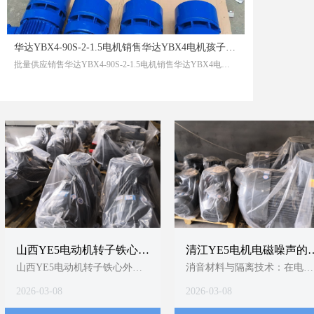
Y100L2-4-TH-3 3 中英文说明书
YEJ132M2-6-5.5 5.5
YEJ100L2-4-3 3
华达YBX4-90S-2-1.5电机销售华达YBX4电机孩子离开后他会变好
Y112M-2-H-4 4 B35，渔检
批量供应销售华达YBX4-90S-2-1.5电机销售华达YBX4电机孩子离开后他会变好华达YBX4-90S-2-1.5电机销售华达YBX4电机孩子离开后他会变好
Y802-2-H-1.1 1.1 CZ，SKF轴承
Y100L-2-H-3 3 CLZ，加长轴，渔检。
好
Y90L-4-H-1.5 1.5 CZ，IP55，渔检，带铸铁出线盒（加装船用填料函）
Y250M-6-H-37 37 采用Y2零部件，ZY渔检，RAL5010漆，双填料函
Y250M-2-55 55 400V/50HZ，轴伸加长40mm,IP54/F级，带PTC测温装置，船用大小盖。
Y160L-6-W-11 11 V1，IP54/F级，非轴伸端闷盖，铸铁出线盒，耐高温200度润滑油，标准轴
YD250M-12/6-15/24 24 只生产有绕组定子
Y280S-2-75 75 B5，特制加长轴，端面跳动在20丝以内
Y315S-6-TH-75 75 IP55/F级
YVP355L2-6-280 280 IP55/F级，带PT100热敏电阻，带风机，不带编码器,3-50HZ。
YVP355M2-6-185 185 IP55/F级，带PT100热敏电阻，带风机，不带编码器3-50HZ。
山西YE5电动机转子铁心外
清江YE5电机电磁噪声的
圆精加工技术要求
制分析
山西YE5电动机转子铁心外圆
消音材料与隔离技术：在电机
精加工，应以T/CEEIA 520-
内部或外部加装隔音垫、消音
2026-03-08
2026-03-08
2021为顶层依据，严格执行同
罩等吸隔声组件，阻断噪声传
轴度≤0.5mm、粗糙度
播路径1；YE5电机明确提