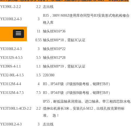
YE390L-2-2.2
2.2
左出线
B35，380V/60HZ使用库存同型号B3安装形式电机检修合
YE3100L2-4-3
3
格入库
YE3160M-4-11
11
轴头丝M16*36
YE3801-4-0.55
0.55
轴头丝M6*18，需贴3C认证
YE3100L2-4-3
3
轴头丝M10*22
YE3132S-4-5.5
5.5
轴头丝M12*28
YE390S-4-1.1
1.1
轴头丝M8*19，需贴3C认证
YE32-90L-4-1.5
1.5
220/380
YE3112M-4-4
4
B5，IP54/F级（F级按B级考核，铭牌打B/F）
YE3132M-4-7.5
7.5
B5，IP54/F级（F级按B级考核，铭牌打B/F）
IP55，耐低温轴承润滑油。进口轴承。带三相四芯防水电
YE3T100L1-4CD-2.2
2.2
缆伸出机座长3米，安装孔6-M12，出线孔按克莱特标
准。 急！
YE3100L2-4-3
3
左出线