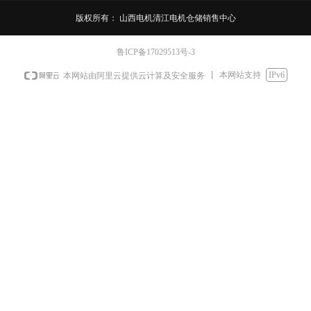
版权所有：
山西电机清江电机仓储销售中心
鲁ICP备17029513号-3
本网站支持
IPv6
本网站由阿里云提供云计算及安全服务