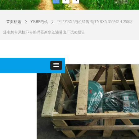
首页标题
ꄲ
YBBP电机
ꄲ
正品YBX5电机销售清江YBX5-355M2-4-250防
爆电机带风机不带编码器新水蓝漆带出厂试验报告