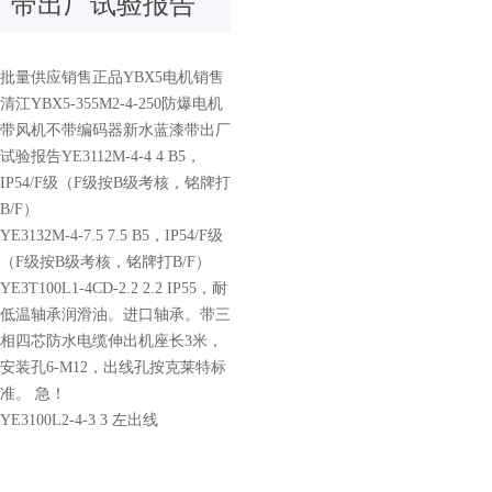
带出厂试验报告
批量供应销售正品YBX5电机销售
清江YBX5-355M2-4-250防爆电机
带风机不带编码器新水蓝漆带出厂
试验报告YE3112M-4-4 4 B5，
IP54/F级（F级按B级考核，铭牌打
B/F）
YE3132M-4-7.5 7.5 B5，IP54/F级
（F级按B级考核，铭牌打B/F）
YE3T100L1-4CD-2.2 2.2 IP55，耐
低温轴承润滑油。进口轴承。带三
相四芯防水电缆伸出机座长3米，
安装孔6-M12，出线孔按克莱特标
准。 急！
YE3100L2-4-3 3 左出线