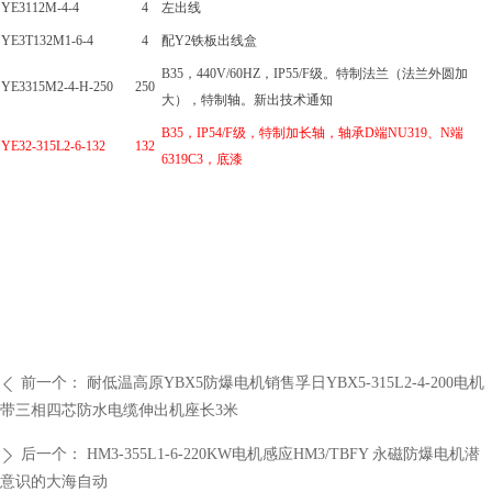
YE3112M-4-4
4
左出线
YE3T132M1-6-4
4
配Y2铁板出线盒
B35，440V/60HZ，IP55/F级。特制法兰（法兰外圆加
YE3315M2-4-H-250
250
大），特制轴。新出技术通知
B35，IP54/F级，特制加长轴，轴承D端NU319、N端
YE32-315L2-6-132
132
6319C3，底漆
前一个：
耐低温高原YBX5防爆电机销售孚日YBX5-315L2-4-200电机
ꄴ
带三相四芯防水电缆伸出机座长3米
后一个：
HM3-355L1-6-220KW电机感应HM3/TBFY 永磁防爆电机潜
ꄲ
意识的大海自动