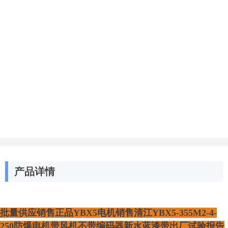
产品详情
批量供应销售正品YBX5电机销售清江YBX5-355M2-4-
250防爆电机带风机不带编码器新水蓝漆带出厂试验报告