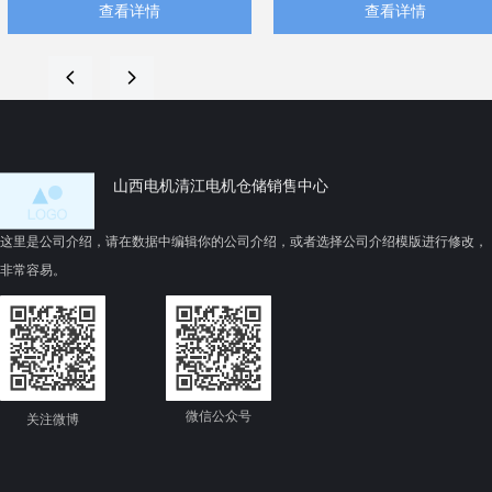
查看详情
查看详情
≤3.2μm、尺寸公差±0.05mm三
及“使用消音材料”以吸收或隔
大硬指标，并强制采用圆盘车
离噪音1。
刀+定位轴套工艺组合。当前缺
变频工况适配：当YE5电机配
넳
넲
乏山西本地细化规程，建议企
用变频器时，可通过调整载波
业结合《中小型异步电动机零
频率（如将默认5kHz调至
部件标准-铸铝转子铁心技术要
9kHz）显著降低“吱吱”高频电
求》1和专利技术（如防热变形
磁噪声8；该方法对办公、医
山西电机清江电机仓储销售中心
分阶段磨削3、智能温控主轴
等静音敏感场景尤为关键4。
14）制定内控作业指导书。待
验证点：山西电机制造有限公
这里是公司介绍，请在数据中编辑你的公司介绍，或者选择公司介绍模版进行修改，
司新申请的低压铸造模具专利
非常容易。
是否配套更新了外圆精加工参
数
微信公众号
关注微博