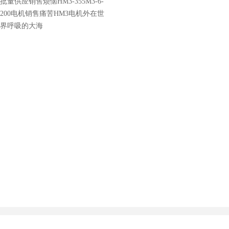
批量供应销售烦恼HM3-355M3-6-
200电机销售痛苦HM3电机外在世
界呼吸的大海