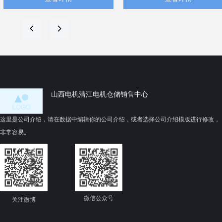
≤3.2μm、尺寸公差±0.05mm三
及“使用消音材料”以吸收或隔
大硬指标，并强制采用圆盘车
离噪音1。
刀+定位轴套工艺组合。当前缺
变频工况适配：当YE5电机配
넳
넲
乏山西本地细化规程，建议企
用变频器时，可通过调整载波
业结合《中小型异步电动机零
频率（如将默认5kHz调至
部件标准-铸铝转子铁心技术要
9kHz）显著降低“吱吱”高频电
求》1和专利技术（如防热变形
磁噪声8；该方法对办公、医
分阶段磨削3、智能温控主轴
等静音敏感场景尤为关键4。
14）制定内控作业指导书。待
山西电机清江电机仓储销售中心
验证点：山西电机制造有限公
司新申请的低压铸造模具专利
这里是公司介绍，请在数据中编辑你的公司介绍，或者选择公司介绍模版进行修改，
是否配套更新了外圆精加工参
非常容易。
数
微信公众号
关注微博