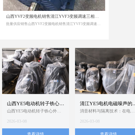
山西YVF2变频电机销售清江YVF3变频调速三相异步电动机女孩男孩都要穷养
批量供应销售山西YVF2变频电机销售清江YVF3变频调速三相异步电动机女孩男孩都要穷养
山西YE5电动机转子铁心外
清江YE5电机电磁噪声的
圆精加工技术要求
制分析
山西YE5电动机转子铁心外圆
消音材料与隔离技术：在电机
精加工，应以T/CEEIA 520-
内部或外部加装隔音垫、消音
2026-03-08
2026-03-08
2021为顶层依据，严格执行同
罩等吸隔声组件，阻断噪声传
轴度≤0.5mm、粗糙度
播路径1；YE5电机明确提
查看详情
查看详情