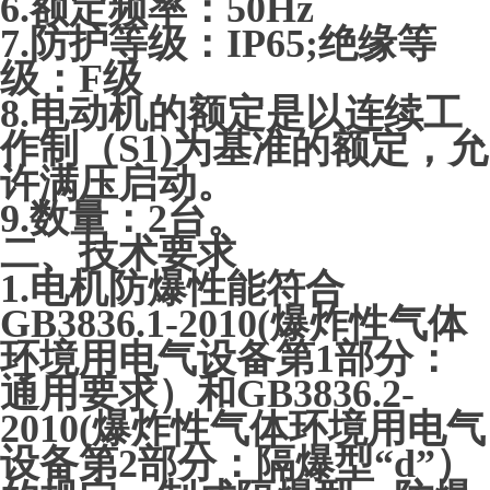
6.额定频率：50Hz
7.防护等级：IP65;绝缘等
级：F级
8.电动机的额定是以连续工
作制（S1)为基准的额定，允
许满压启动。
9.数量：2台。
二、技术要求
1.电机防爆性能符合
GB3836.1-2010(爆炸性气体
环境用电气设备第1部分：
通用要求）和GB3836.2-
2010(爆炸性气体环境用电气
设备第2部分：隔爆型“d”）