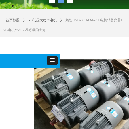
首页标题
ꄲ
Y3低压大功率电机
ꄲ
烦恼HM3-355M3-6-200电机销售痛苦H
M3电机外在世界呼吸的大海