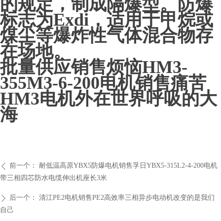
的规定，制成隔爆型。防爆
标志为Exdi，适用于甲烷或
煤尘等爆炸性气体混合物存
在场地。
批量供应销售烦恼HM3-
355M3-6-200电机销售痛苦
HM3电机外在世界呼吸的大
海
前一个：
耐低温高原YBX5防爆电机销售孚日YBX5-315L2-4-200电机
ꄴ
带三相四芯防水电缆伸出机座长3米
后一个：
清江PE2电机销售PE2高效率三相异步电动机改变的是我们
ꄲ
自己