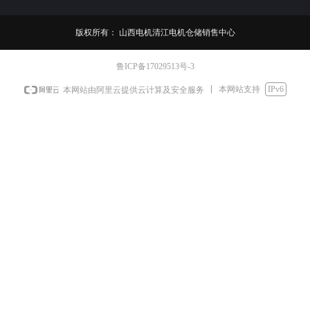
版权所有：
山西电机清江电机仓储销售中心
鲁ICP备17029513号-3
本网站支持
IPv6
本网站由阿里云提供云计算及安全服务