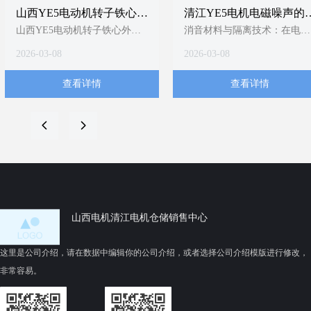
山西YE5电动机转子铁心外
清江YE5电机电磁噪声的
圆精加工技术要求
制分析
山西YE5电动机转子铁心外圆
消音材料与隔离技术：在电机
精加工，应以T/CEEIA 520-
内部或外部加装隔音垫、消音
2026-03-08
2026-03-08
2021为顶层依据，严格执行同
罩等吸隔声组件，阻断噪声传
轴度≤0.5mm、粗糙度
播路径1；YE5电机明确提
查看详情
查看详情
≤3.2μm、尺寸公差±0.05mm三
及“使用消音材料”以吸收或隔
大硬指标，并强制采用圆盘车
离噪音1。
刀+定位轴套工艺组合。当前缺
变频工况适配：当YE5电机配
넳
넲
乏山西本地细化规程，建议企
用变频器时，可通过调整载波
业结合《中小型异步电动机零
频率（如将默认5kHz调至
部件标准-铸铝转子铁心技术要
9kHz）显著降低“吱吱”高频电
求》1和专利技术（如防热变形
磁噪声8；该方法对办公、医
分阶段磨削3、智能温控主轴
等静音敏感场景尤为关键4。
14）制定内控作业指导书。待
山西电机清江电机仓储销售中心
验证点：山西电机制造有限公
司新申请的低压铸造模具专利
这里是公司介绍，请在数据中编辑你的公司介绍，或者选择公司介绍模版进行修改，
是否配套更新了外圆精加工参
非常容易。
数