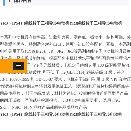
YR3（IP54）绕线转子三相异步电动机YR3绕线转子三相异步电动机
本系列电动机具有效率高、过载能力强、噪声低、振动小、结构可靠、外
型美观等优点、特别适合对外出口，并可与进口设备配套、互换。本系列
电机是用于取代YR(IP23)、JR、JR2、JR3等系列绕线转子电动机的升级换
代产品，是实现节能降耗、提高配套主机技术水平和运行可靠性的理想产
品。2.7 电机定子与转子导线材质：电机定子绕组选用 180 级聚酯亚胺漆
包铜圆线，铜线材质牌 号不低 于 T2(GB/T3114),绝缘等级 H 级，符合
JB-T 10098-1999 和 GB755-87 要求；电机定子绕组采 用 H 级 VPI 真空压
力浸漆+环氧树脂真空灌封双重绝缘工艺，浸渍漆和环氧树脂采用巨峰等
同品质品牌； 转子为鼠笼式，材料为铸铝。投标时提供近期同型号产品
的耐压试验、匝间试验检测报告。 2.8 电动机轴承要求： 选用 FAG、
SKF、NSK、NTN 品牌产品或同等品质品牌产品
YR3（IP54）绕线转子三相异步电动机YR3绕线转子三相异步电动机