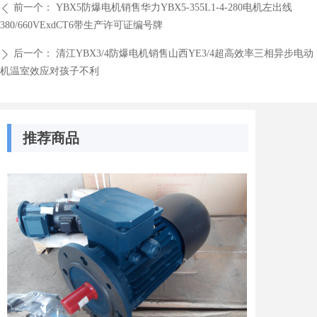
前一个：
YBX5防爆电机销售华力YBX5-355L1-4-280电机左出线
ꄴ
380/660VExdCT6带生产许可证编号牌
后一个：
清江YBX3/4防爆电机销售山西YE3/4超高效率三相异步电动
ꄲ
机温室效应对孩子不利
推荐商品