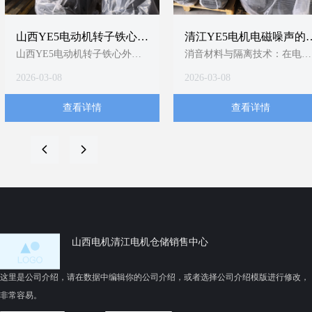
山西YE5电动机转子铁心外
清江YE5电机电磁噪声的
圆精加工技术要求
制分析
山西YE5电动机转子铁心外圆
消音材料与隔离技术：在电机
精加工，应以T/CEEIA 520-
内部或外部加装隔音垫、消音
2026-03-08
2026-03-08
2021为顶层依据，严格执行同
罩等吸隔声组件，阻断噪声传
轴度≤0.5mm、粗糙度
播路径1；YE5电机明确提
查看详情
查看详情
≤3.2μm、尺寸公差±0.05mm三
及“使用消音材料”以吸收或隔
大硬指标，并强制采用圆盘车
离噪音1。
刀+定位轴套工艺组合。当前缺
变频工况适配：当YE5电机配
넳
넲
乏山西本地细化规程，建议企
用变频器时，可通过调整载波
业结合《中小型异步电动机零
频率（如将默认5kHz调至
部件标准-铸铝转子铁心技术要
9kHz）显著降低“吱吱”高频电
求》1和专利技术（如防热变形
磁噪声8；该方法对办公、医
分阶段磨削3、智能温控主轴
等静音敏感场景尤为关键4。
14）制定内控作业指导书。待
山西电机清江电机仓储销售中心
验证点：山西电机制造有限公
司新申请的低压铸造模具专利
这里是公司介绍，请在数据中编辑你的公司介绍，或者选择公司介绍模版进行修改，
是否配套更新了外圆精加工参
非常容易。
数