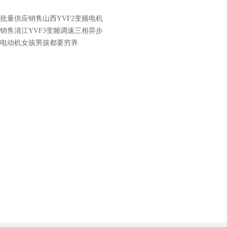
批量供应销售山西YVF2变频电机
销售清江YVF3变频调速三相异步
电动机女孩男孩都要穷养