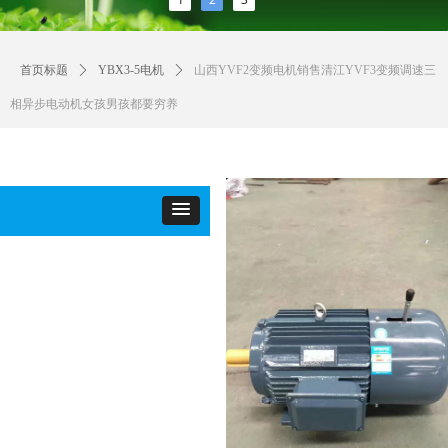
首页标题
ꄲ
YBX3-5电机
ꄲ
山西YVF2变频电机销售清江YVF3变频调速三
相异步电动机女孩男孩都要穷养