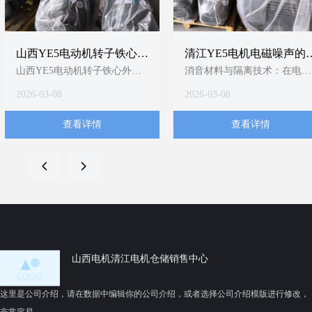
山西YE5电动机转子铁心外
清江YE5电机电磁噪声的
圆精加工技术要求
制分析
山西YE5电动机转子铁心外圆
消音材料与隔离技术：在电机
精加工，应以T/CEEIA 520-
内部或外部加装隔音垫、消音
2026-03-08
2026-03-08
2021为顶层依据，严格执行同
罩等吸隔声组件，阻断噪声传
轴度≤0.5mm、粗糙度
播路径1；YE5电机明确提
查看详情
查看详情
≤3.2μm、尺寸公差±0.05mm三
及“使用消音材料”以吸收或隔
大硬指标，并强制采用圆盘车
离噪音1。
刀+定位轴套工艺组合。当前缺
变频工况适配：当YE5电机配
넳
넲
乏山西本地细化规程，建议企
用变频器时，可通过调整载波
业结合《中小型异步电动机零
频率（如将默认5kHz调至
部件标准-铸铝转子铁心技术要
9kHz）显著降低“吱吱”高频电
求》1和专利技术（如防热变形
磁噪声8；该方法对办公、医
分阶段磨削3、智能温控主轴
等静音敏感场景尤为关键4。
14）制定内控作业指导书。待
山西电机清江电机仓储销售中心
验证点：山西电机制造有限公
司新申请的低压铸造模具专利
这里是公司介绍，请在数据中编辑你的公司介绍，或者选择公司介绍模版进行修改，
是否配套更新了外圆精加工参