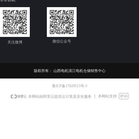
非常容易。
数
微信公众号
关注微博
版权所有：
山西电机清江电机仓储销售中心
鲁ICP备17029513号-3
本网站支持
IPv6
本网站由阿里云提供云计算及安全服务