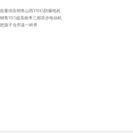
批量供应销售山西YBX5防爆电机
销售YE5超高效率三相异步电动机
把孩子当穷逼一样养