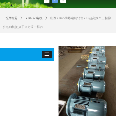
首页标题
ꄲ
YBX3-5电机
ꄲ
山西YBX5防爆电机销售YE5超高效率三相异
步电动机把孩子当穷逼一样养