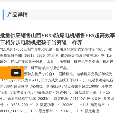
产品详情
批量供应销售山西YBX5防爆电机销售YE5超高效率
三相异步电动机把孩子当穷逼一样养
YE5系列(P55)三相异步电动机是一般用途的封闭式笼型转子电机， 效
率指标符合GB 18613-2020《电动机 能效限定值及能效等级》中 1级
能效。产品广泛应用千风机、水泵、 压缩机、破碎机等各类通用机桩设
备，是实现 配套主机节能减排的理想产品。

电动机 功率等级和安装尺寸符合IEC国际标准。电动机外壳防护等级为
IP55,冷却方式为IC411,工作方式为连续工作制(S1)。电动机额定电压 
为380V,额定频率 为50Hz。电动机运行地点海拨不超过1000m;环境空
气温 度随季节变化，但最高温度不超过40°c，最低温度不低 于－15
七。油泵电机额定功率 200KW ；额定电压 AC1140V 技术参数 参考型
号 ： YBRB-200 *1.2 额定功率 ： 200KW 。 *1.3 额定电压 ： 
AC660/1140V 。 1.4 额定频率 ： 50HZ 。 1.5 额定电流： 