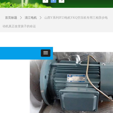
首页标题
ꄲ
清江电机
ꄲ
山西Y系列IP23电机YKQ空压机专用三相异步电
动机真正改变孩子的命运