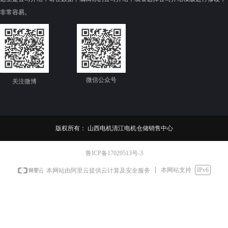
是否配套更新了外圆精加工参
非常容易。
数
微信公众号
关注微博
版权所有：
山西电机清江电机仓储销售中心
鲁ICP备17029513号-3
本网站支持
IPv6
本网站由阿里云提供云计算及安全服务