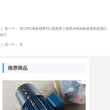
前一个：
清江PE2电机销售PE2高效率三相异步电动机改变的是我们
ꄴ
自己
后一个：
无
ꄲ
推荐商品