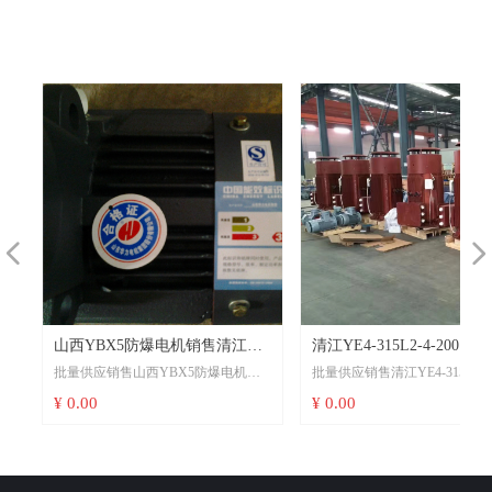
넳
넲
山
华
售
步
山西YBX5防爆电机销售清江
清江YE4-315L2-4-200电机
电
电
销
高
批量供应销售山西YBX5防爆电机销
批量供应销售清江YE4-315L2-4-2
自
大
依
当
己
孩
YBX5一级能效电动机可以互换
售山西YE4电机货期一个周
诚
级
售清江YBX5一级能效电动机可以互
机@销售山西YE4电机货期一个
¥ 0.00
¥ 0.00
报
替代国标安装尺寸
同守信用
牌
机
换替代国标安装尺寸选型看场景：若
合同守信用清江YE4-315L2-4-20
级
智
用于山西本地煤矿、焦化厂设备更
@销售山西YE4电机货期一个周
新，优先考虑山西六安江淮或山西电
同守信用
机制造——响应快、服务半径短、政