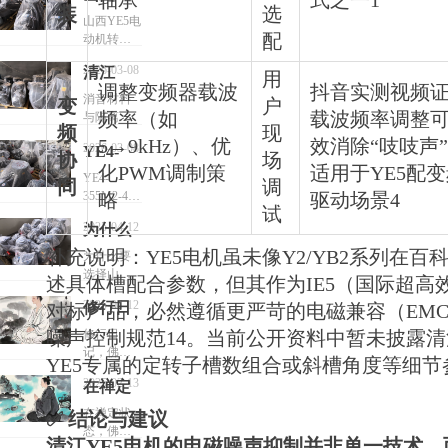
轴承
式之一1
装
选
YE5电
山西YE5电
配
动机转子
动机转
铁心外圆
子铁心
2026-03-08
清江
精加工，
用
调整变频器载波
抖音实测视频
外圆精
应以
YE5电
消音材料
变
户
T/CEEIA
加工技
频率（如
载波频率调整
与隔离技
机电磁
频
520-2021为
现
术：在电
术要求
5→9kHz）、优
效消除“吱吱声”
噪声的
顶层依
2026-03-08
YE4-
机内部或
协
场
据，严格
抑制分
化PWM调制策
适用于YE5配
外部加装
355M2-
YE4-
同
执行同轴
调
隔音垫、
析
355M2-4-
略
驱动场景4
4-
度
消音罩等
试
250KW电
≤0.5mm、
250KW
吸隔声组
2025-04-12
为什么
机适合什
粗糙度
件，阻断
电机适
么设备场
要选择
补充说明：YE5电机虽未像Y2/YB2系列在百
≤3.2μm、
为什么要
噪声传播
景工作
合什么
尺寸公差
选择山西
山西
路径1；
述具体槽配合参数，但其作为IE5（国际超高
±0.05mm三
YE4电机清
设备场
YE5电机明
YE4电
2025-04-12
修行日
对标产品，必然遵循更严苛的电磁兼容（EM
大硬指
江YE4-
确提及“使
景工作
机清江
标，并强
355L1-4-
记，佛
用消音材
噪声控制规范14。当前公开资料中暂未披露清
修行日
制采用圆
280KW电
YE4-
料”以吸收
记，佛陀
陀说人
YE5专属的定转子槽数组合或斜槽角度等细节
盘车刀+定
机
或隔离噪
说人生的
355L1-
生的确
位轴套工
2025-02-13
在禅定
音1。
2。
确充满痛
4-
艺组合。
充满痛
变频工况
苦，但也
状态，
在禅定状
✅ 结论与建议
当前缺乏
280KW
适配：当
有很多美
苦，但
态，佛陀
佛陀辩
山西本地
YE5电机配
清江YE5电机的电磁噪声抑制并非单一技术，
好
电机