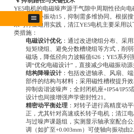
🔧 抑制路径与关键技术
YE5电机的电磁噪声源于气隙中周期性径向电
引发的铁心振动15，抑制需多维协同。根据搜
果与行业通用实践，清江YE5电机主要采用以
类措施：
电磁设计优化
：通过改进绕组分布、采用
短矩绕组、避免分数槽绕组等方式，削弱
磁场，降低径向力波幅值626；YE5系列
调“优化电磁设计”，直接减少电磁振动源
结构降噪设计
：包括改进轴承、风扇、端
部件的结构与材料；采用磁性槽楔提升效
抑制齿谐波噪声；全封闭机座+IP54/IP55
设计也间接增强声学密封性21。
精密动平衡处理
：对转子进行高精度动平
正，尤其针对高速或长转子电机；清江电
与过噪声课题组，实测显示轴承室配合公
调（如扩至+0.003mm）可使轴向振动由2.