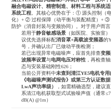
辩察自己
也有很
细化规
察自己
用变频器
2025-02-13
体内存在
融合电磁设计、精密制造、材料工程与系统适
程，建议
多美好
时，可通
体内存
无数的众
企业结合
过调整载
系统工程
。其核心优势在于：① 源头控制（
生
在无数
《中小型
波频率
化）+ ② 过程保障（动平衡与装配精度）+ ③
异步电动
的众生
（如将默
机零部件
认5kHz调
防护（消音封装与变频协同）。对于用户而言
标准-铸铝
至9kHz）
若用于
静音敏感场景
（如医院、实验室）
转子铁心
显著降
技术要
低“吱吱”高
议优先选择标配
消音罩+高载波变频器
的Y
求》1和专
频电磁噪
号，并确认出厂已做动平衡检测；
利技术
声8；该方
（如防热
法对办
若已出现异常电磁噪声，应首先排查
变频
变形分阶
公、医疗
波频率设置
与
电网电压对称性
，再检查轴
段磨削3、
等静音敏
智能温控
感场景尤
态与安装基础刚性626；
主轴14）
为关键4。
当前公开资料中
未查到清江YE5电机专用
制定内控
作业指导
《电磁噪声测试报告》或第三方认证数据
书。待验
LwA声功率级）
，如需精确选型，建议直
证点：山
西电机制
系清江电机获取型式试验噪声值（通常≤7
造有限公
dB(A) @1m）
司新申请
的低压铸
造模具专