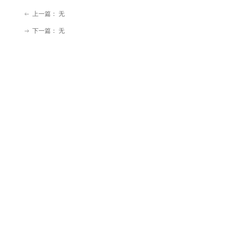
利是否配
套更新了
上一篇：
无
ꂃ
外圆精加
下一篇：
无
工参数
ꁹ