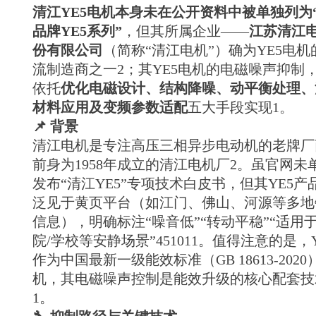
清江YE5电机本身未在公开资料中被单独列为
品牌YE5系列”
，但其所属企业——
江苏清江
份有限公司
（简称“清江电机”）确为YE5电机
流制造商之一2；其YE5电机的电磁噪声抑制
依托
优化电磁设计、结构降噪、动平衡处理、
材料应用及变频参数适配
五大手段实现1。
📌 背景
清江电机是专注高压三相异步电动机的老牌厂
前身为1958年成立的清江电机厂2。虽官网未
发布“清江YE5”专项技术白皮书，但其YE5产
泛见于黄页平台（如江门、佛山、河源等多地
信息），明确标注“噪音低”“转动平稳”“适用
院/学校等安静场景”451011。值得注意的是，Y
作为中国最新一级能效标准（GB 18613-2020
机，其电磁噪声控制是能效升级的核心配套技
1。