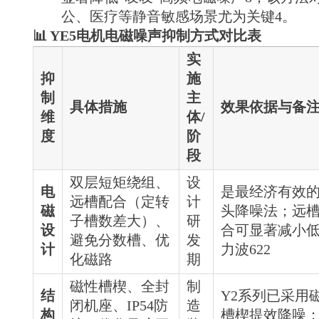
公、医疗等静音敏感场景尤为关键4。
📊 YE5电机电磁噪声抑制方式对比表
实
抑
施
制
主
具体措施
效果依据与备
维
体/
度
阶
段
双层短矩绕组、
设
电
是最经济有效
远槽配合（定转
计
磁
头降噪法；远
子槽数差大）、
研
设
合可显著减小
避免分数槽、优
发
计
力波622
化磁路
期
磁性槽楔、全封
制
结
Y2系列已采用
闭机座、IP54防
造
构
槽楔提效降噪