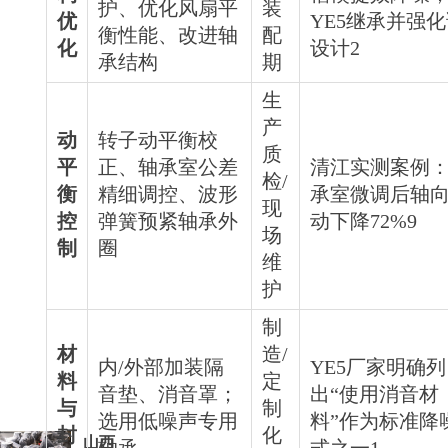
护、优化风扇平
装
优
YE5继承并强
衡性能、改进轴
配
化
设计2
承结构
期
生
产
动
转子动平衡校
质
平
正、轴承室公差
清江实测案例
检/
衡
精细调控、波形
承室微调后轴
现
控
弹簧预紧轴承外
动下降72%9
场
制
圈
维
护
制
材
造/
内/外部加装隔
YE5厂家明确列
料
定
音垫、消音罩；
出“使用消音材
与
制
选用低噪声专用
料”作为标准降
封
化
山西