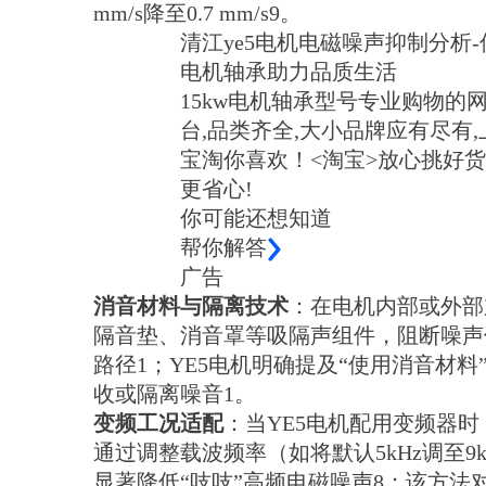
mm/s降至0.7 mm/s9。
清江ye5电机电磁噪声抑制分析-
电机轴承助力品质生活
15kw电机轴承型号专业购物的
台,品类齐全,大小品牌应有尽有,
宝淘你喜欢！<淘宝>放心挑好货
更省心!
你可能还想知道
帮你解答
广告
消音材料与隔离技术
：在电机内部或外部
隔音垫、消音罩等吸隔声组件，阻断噪声
路径1；YE5电机明确提及“使用消音材料
收或隔离噪音1。
变频工况适配
：当YE5电机配用变频器时
通过调整载波频率（如将默认5kHz调至9k
显著降低“吱吱”高频电磁噪声8；该方法