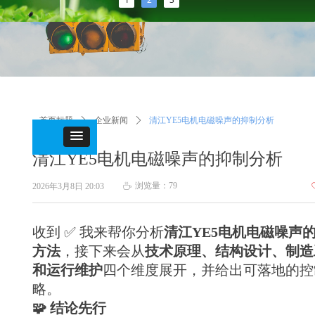
首页标题
ꄲ
企业新闻
ꄲ
清江YE5电机电磁噪声的抑制分析
清江YE5电机电磁噪声的抑制分析
浏览量：
79
2026年3月8日
20:03
ꄘ
收到 ✅ 我来帮你分析
清江YE5电机电磁噪声
方法
，接下来会从
技术原理、结构设计、制造
和运行维护
四个维度展开，并给出可落地的控
略。
🧩 结论先行