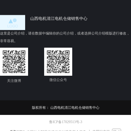
策适配强1026；若需大功率
温
（≥200kW）或定制化低压驱动方案，
，
清江YBX5更成熟14。
山西电机清江电机仓储销售中心
验证要点：采购时务必核对防爆标志
（如ExdIIBT4Gb）、IP防护等级
（IP55为标配）、F级绝缘及第三方节
这里是公司介绍，请在数据中编辑你的公司介绍，或者选择公司介绍模版进行修改，
能认证证书721。
非常容易。
微信公众号
关注微博
。
Y
版权所有：
山西电机清江电机仓储销售中心
0
鲁ICP备17029513号-3