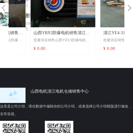
修行日
制采用圆
280KW电
YE4-
料”以吸收
记，佛陀
陀说人
넳
넲
盘车刀+定
机
或隔离噪
说人生的
355L1-
生的确
位轴套工
2025-02-13
在禅定
音1。
确充满痛
4-
艺组合。
充满痛
变频工况
苦，但也
状态，
在禅定状
当前缺乏
280KW
适配：当
有很多美
苦，但
态，佛陀
佛陀辩
山西本地
YE5电机配
好
华
售
步
机销售山
山西YBX5防爆电机销售清江
清江YE4-315L2-4-
电机
辩察自己
也有很
细化规
察自己
用变频器
2025-02-13
体内存在
电
电
销
高
尘防爆电
批量供应销售山西YBX5防爆电机销
批量供应销售清江YE4-315L
程，建议
自
大
依
当
己
孩
机防爆
YBX5一级能效电动机可以互换
售山西YE4电机货期
多美好
时，可通
体内存
无数的众
诚
级
爆电机
售清江YBX5一级能效电动机可以互
企业结合
机@销售山西YE4电机货
过调整载
¥ 0.00
¥ 0.00
报
替代国标安装尺寸
同守信用
生
在无数
《中小型
牌
机
若你的使
换替代国标安装尺寸选型看场景：若
合同守信用清江YE4-315L2
波频率
异步电动
的众生
级
智
制药车间
用于山西本地煤矿、焦化厂设备更
@销售山西YE4电机货期
（如将默
机零部件
统等存在
新，优先考虑山西六安江淮或山西电
同守信用
认5kHz调
标准-铸铝
至9kHz）
环境，必
机制造——响应快、服务半径短、政
转子铁心
显著降
—因其通
策适配强1026；若需大功率
技术要
低“吱吱”高
温
重机制阻
（≥200kW）或定制化低压驱动方案，
求》1和专
频电磁噪
，
清江YBX5更成熟14。
利技术
声8；该方
山西电机清江电机仓储销售中心
漏风险
验证要点：采购时务必核对防爆标志
（如防热
法对办
，且需宽
（如ExdIIBT4Gb）、IP防护等级
变形分阶
公、医疗
段磨削3、
4）更合
（IP55为标配）、F级绝缘及第三方节
这里是公司介绍，请在数据中编辑你的公司介绍，或者选择公司介绍模版进行修改，
等静音敏
智能温控
对散热与
能认证证书721。
感场景尤
非常容易。
主轴14）
为关键4。
制定内控
作业指导
书。待验