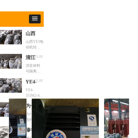
山西
YE5电
山西YE5电
动机转子
动机转
铁心外圆
子铁心
2026-03-08
清江
精加工，
外圆精
应以
YE5电
消音材料
T/CEEIA
加工技
与隔离技
机电磁
520-2021为
术：在电
术要求
噪声的
顶层依
2026-03-08
YE4-
机内部或
据，严格
抑制分
外部加装
355M2-
YE4-
执行同轴
隔音垫、
析
355M2-4-
4-
度
消音罩等
250KW电
≤0.5mm、
250KW
吸隔声组
2025-04-12
为什么
机适合什
粗糙度
件，阻断
电机适
么设备场
要选择
≤3.2μm、
为什么要
噪声传播
景工作
合什么
尺寸公差
选择山西
山西
路径1；
±0.05mm三
YE4电机清
设备场
YE5电机明
YE4电
2025-04-12
修行日
大硬指
江YE4-
确提及“使
景工作
机清江
标，并强
355L1-4-
记，佛
用消音材