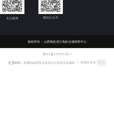
证点：山
西电机制
造有限公
司新申请
微信公众号
关注微博
的低压铸
。
造模具专
利是否配
套更新了
Y
外圆精加
版权所有：
山西电机清江电机仓储销售中心
工参数
0
鲁ICP备17029513号-3
本网站支持
IPv6
本网站由阿里云提供云计算及安全服务