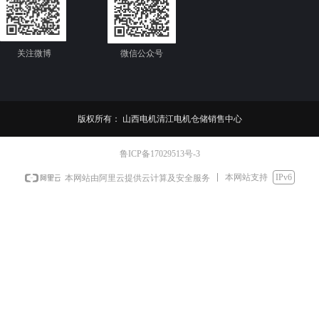
关注微博
微信公众号
。
Y
版权所有：
山西电机清江电机仓储销售中心
0
鲁ICP备17029513号-3
本网站支持
IPv6
本网站由阿里云提供云计算及安全服务