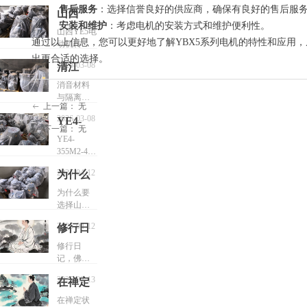
售后服务
：选择信誉良好的供应商，确保有良好的售后服
山西
安装和维护
：考虑电机的安装方式和维护便利性。
YE5电
山西YE5电
通过以上信息，您可以更好地了解YBX5系列电机的特性和应用，
动机转子
动机转
铁心外圆
出更合适的选择。
子铁心
2026-03-08
清江
精加工，
外圆精
应以
YE5电
消音材料
T/CEEIA
加工技
与隔离技
机电磁
520-2021为
上一篇：
无
ꂃ
术：在电
术要求
噪声的
顶层依
2026-03-08
YE4-
机内部或
下一篇：
无
ꁹ
据，严格
抑制分
外部加装
355M2-
YE4-
执行同轴
隔音垫、
析
355M2-4-
4-
度
消音罩等
250KW电
≤0.5mm、
250KW
吸隔声组
2025-04-12
为什么
机适合什
粗糙度
件，阻断
电机适
么设备场
要选择
≤3.2μm、
为什么要
噪声传播
景工作
合什么
尺寸公差
选择山西
山西
路径1；
±0.05mm三
YE4电机清
设备场
YE5电机明
YE4电
2025-04-12
修行日
大硬指
江YE4-
确提及“使
景工作
机清江
标，并强
355L1-4-
记，佛
用消音材
修行日
制采用圆
280KW电
YE4-
料”以吸收
记，佛陀
陀说人
盘车刀+定
机
或隔离噪
说人生的
355L1-
生的确
位轴套工
2025-02-13
在禅定
音1。
确充满痛
4-
艺组合。
充满痛
变频工况
苦，但也
状态，
在禅定状
当前缺乏
280KW