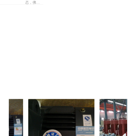
适配：当
有很多美
苦，但
态，佛陀
佛陀辩
山西本地
YE5电机配
好
电机
辩察自己
也有很
细化规
察自己
用变频器
2025-02-13
体内存在
程，建议
多美好
时，可通
体内存
无数的众
企业结合
过调整载
生
在无数
《中小型
波频率
异步电动
的众生
（如将默
机零部件
认5kHz调
标准-铸铝
至9kHz）
转子铁心
显著降
技术要
低“吱吱”高
求》1和专
频电磁噪
利技术
声8；该方
（如防热
法对办
变形分阶
公、医疗
段磨削3、
等静音敏
智能温控
感场景尤
主轴14）
为关键4。
制定内控
作业指导
书。待验
证点：山
西电机制
造有限公
司新申请
的低压铸