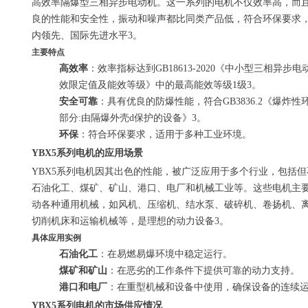
高效率隔爆型三相异步电动机。这一系列的电机不仅效率高，而
良的性能和安全性，振动和噪声都比同类产品低，符合环保要求
内领先、国际先进水平3。
主要特点
高效率
：效率指标达到GB18613-2020《中小型三相异步电
效限定值及能效等级》中的最高能效等级1级3。
安全可靠
：具有优良的防爆性能，符合GB3836.2《爆炸性
部分:由隔爆外壳d保护的设备》3。
环保
：符合环保要求，适用于多种工业环境。
YBX5系列电机的应用场景
YBX5系列电机因其出色的性能，被广泛应用于多个行业，包括但
石油化工、煤矿、矿山、港口、电厂和机械工业等。这些电机主
动各种通用机械，如风机、压缩机、结水泵、破碎机、卷扬机、
切削机床和运输机械等，是理想的动力设备3。
具体应用实例
石油化工
：在易燃易爆环境中稳定运行。
煤矿和矿山
：在恶劣的工作条件下提供可靠的动力支持。
港口和电厂
：在重型机械和设备中使用，确保设备的连续
YBX5系列电机的市场供应情况