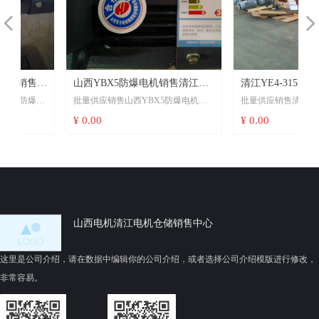
造模具专
넳
넲
利是否配
套更新了
外圆精加
工参数
华
售
步
销售山
山西YBX5防爆电机销售清江
清江YE4-315L2-4-20
电
电
销
高
防爆电
批量供应销售山西YBX5防爆电机销
批量供应销售清江YE4-315L2-
自
大
依
当
己
孩
防爆
YBX5一级能效电动机可以互换
售山西YE4电机货期一
诚
级
电机
售清江YBX5一级能效电动机可以互
机@销售山西YE4电机货期
¥ 0.00
¥ 0.00
报
替代国标安装尺寸
同守信用
牌
机
的使
换替代国标安装尺寸选型看场景：若
合同守信用清江YE4-315L2-4
级
智
车间
用于山西本地煤矿、焦化厂设备更
@销售山西YE4电机货期一
存在
新，优先考虑山西六安江淮或山西电
同守信用
境，必
机制造——响应快、服务半径短、政
因其通
策适配强1026；若需大功率
温
制阻
（≥200kW）或定制化低压驱动方案，
，
清江YBX5更成熟14。
山西电机清江电机仓储销售中心
险
验证要点：采购时务必核对防爆标志
需宽
（如ExdIIBT4Gb）、IP防护等级
更合
（IP55为标配）、F级绝缘及第三方节
这里是公司介绍，请在数据中编辑你的公司介绍，或者选择公司介绍模版进行修改，
热与
能认证证书721。
非常容易。