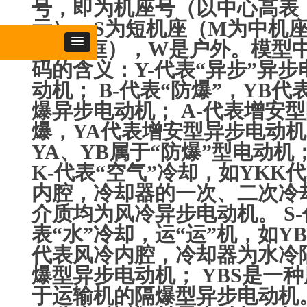
号，即为机座号（以中心高表
示），S为短机座（M为中机
L是长框），W是户外。模型
码的含义：Y-代表“异步”异步
动机； B-代表“防爆”，YB代
爆异步电动机； A-代表增安
爆，YA代表增安型异步电动
YA、YB属于“防爆”型电动机
K-代表“空气”冷却，如YKK
内腔，冷却器的一次、二次冷
介质均为风冷异步电动机。 S-
表“水”冷却，运“运”机，如YB
代表风冷内腔，冷却器为水冷
爆型异步电动机； YBS是一种
于运输机的隔爆型异步电动机