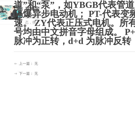
道”和“泵”，如YBGB代表管
盘车刀+定
机
或隔离噪
说人生的
355L1-
生的确
位轴套工
2025-02-13
在禅定
音1。
确充满痛
隔爆异步电动机； PT-代表变
4-
艺组合。
充满痛
变频工况
苦，但也
状态，
在禅定状
当前缺乏
280KW
速。 ZY代表正压式电机。所
适配：当
有很多美
苦，但
态，佛陀
佛陀辩
山西本地
YE5电机配
好
电机
辩察自己
也有很
号均由中文拼音字母组成。 P+P
细化规
察自己
用变频器
2025-02-13
体内存在
程，建议
多美好
时，可通
体内存
脉冲为正转，d+d 为脉冲反转
无数的众
企业结合
过调整载
生
在无数
《中小型
波频率
异步电动
的众生
（如将默
机零部件
认5kHz调
标准-铸铝
至9kHz）
上一篇：
无
ꂃ
转子铁心
显著降
技术要
下一篇：
无
ꁹ
低“吱吱”高
求》1和专
频电磁噪
利技术
声8；该方
（如防热
法对办
变形分阶
公、医疗
段磨削3、
等静音敏
智能温控
感场景尤
主轴14）
为关键4。
制定内控
作业指导
书。待验
证点：山