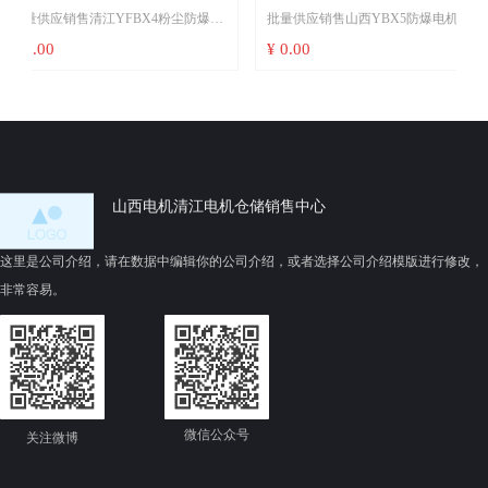
电
电
销
高
清江YFBX4粉尘防爆电
批量供应销售山西YBX5防爆电机销
批量供应销售
自
大
依
当
己
孩
变频粉尘防爆电机防爆
YBX5一级能效电动机可以互换
售山西Y
诚
级
BBP变频粉尘防爆电机
售清江YBX5一级能效电动机可以互
机@销售
¥ 0.00
¥ 0.00
报
用场景不同
替代国标安装尺寸
同守信
牌
机
应用场景不同若你的使
换替代国标安装尺寸选型看场景：若
合同守信用清
级
智
厂粉碎工段、制药车间
用于山西本地煤矿、焦化厂设备更
@销售山
属抛光除尘系统等存在
新，优先考虑山西六安江淮或山西电
同守信用
尘的20/21区环境，必
机制造——响应快、服务半径短、政
4类tD型电机——因其通
策适配强1026；若需大功率
温
温度≤135°C双重机制阻
（≥200kW）或定制化低压驱动方案，
，
147；
清江YBX5更成熟14。
山西电机清江电机仓储销售中心
在可燃气体泄漏风险
验证要点：采购时务必核对防爆标志
、沼气逸散），且需宽
（如ExdIIBT4Gb）、IP防护等级
P（ExdIIBT4）更合
（IP55为标配）、F级绝缘及第三方节
这里是公司介绍，请在数据中编辑你的公司介绍，或者选择公司介绍模版进行修改，
评估粉尘堆积对散热与
能认证证书721。
非常容易。
35
微信公众号
关注微博
。