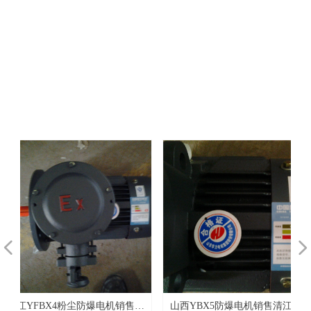
西电机制
造有限公
司新申请
的低压铸
造模具专
利是否配
套更新了
外圆精加
工参数
넳
넲
华
售
步
4粉尘防爆电机销售山
山西YBX5防爆电机销售清江
清江YE4