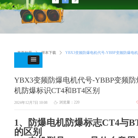
首页标题
ꄲ
样本下载
ꄲ
YBX3变频防爆电机代号-YBBP变频防爆电
识CT4和BT4区别
YBX3变频防爆电机代号-YBBP变频
机防爆标识CT4和BT4区别
浏览量：
220
2024年12月7日
10:08
ꄘ
1、防爆电机防爆标志CT4与BT
的区别