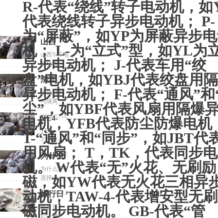
R-代表“绕线”转子电动机，如
代表绕线转子异步电动机； P-
为“屏蔽”，如YP为屏蔽异步
山西
机； L-为“立式”型，如YL为
YE5电
山西YE5电
异步电动机； J-代表车用“绞
动机转子
动机转
铁心外圆
盘”电机，如YBJ代表绞盘用
子铁心
2026-03-08
清江
精加工，
外圆精
异步电动机； F-代表“通风”和
应以
YE5电
消音材料
T/CEEIA
加工技
与隔离技
机电磁
尘”，如YBF代表风扇用隔爆
520-2021为
术：在电
术要求
噪声的
顶层依
2026-03-08
YE4-
电机，YFB代表防尘防爆电机
机内部或
据，严格
抑制分
外部加装
355M2-
YE4-
T-“通风”和“同步”，如JBT代
执行同轴
隔音垫、
析
355M2-4-
4-
度
消音罩等
用风扇； T，TK，代表同步电
250KW电
≤0.5mm、
250KW
吸隔声组
2025-04-12
为什么
机适合什
粗糙度
机。 W代表“无”火花、无刷励
件，阻断
电机适
么设备场
要选择
≤3.2μm、
为什么要
噪声传播
景工作
合什么
磁，如YW代表无火花三相异
尺寸公差
选择山西
山西
路径1；
±0.05mm三
YE4电机清
设备场
YE5电机明
YE4电
动机，TAW-4-代表增安型无
2025-04-12
修行日
大硬指
江YE4-
确提及“使
景工作
机清江
标，并强
355L1-4-
记，佛
磁同步电动机。 GB-代表“管
用消音材
修行日
制采用圆
280KW电
YE4-
料”以吸收
记，佛陀
陀说人