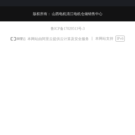
Y
版权所有：
山西电机清江电机仓储销售中心
0
鲁ICP备17029513号-3
本网站支持
IPv6
本网站由阿里云提供云计算及安全服务